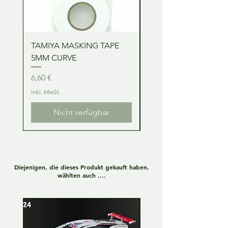
TAMIYA MASKING TAPE
TAMIYA MASKING TA
5MM CURVE
2MM CURVE
Preis
Preis
6,60 €
6,60 €
inkl. MwSt.
inkl. MwSt.
Nicht verfügbar
Diejenigen, die dieses Produkt gekauft haben,
wählten auch ....