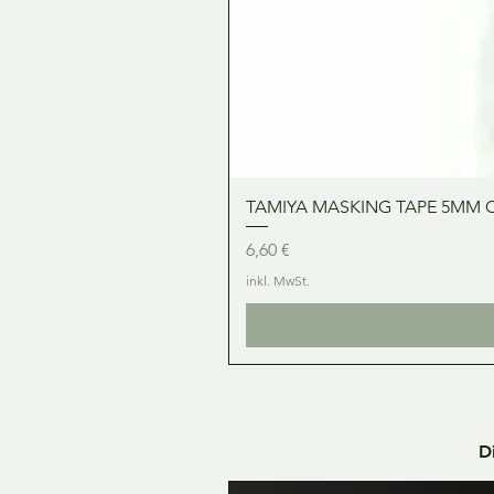
TAMIYA MASKING TAPE 5MM 
Preis
6,60 €
inkl. MwSt.
D