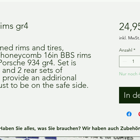
ims gr4
24,9
inkl. MwSt
ned rims and tires,
Anzahl
*
c honeycomb 16in BBS rims
orsche 934 gr4. Set is
and 2 rear sets of
Nur noch 4
o provide an addirional
st to be on the safe side.
In d
Haben Sie alles, was Sie brauchen? Wir haben auch Zubehör