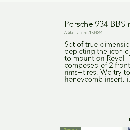
Porsche 934 BBS r
Artikelnummer: TK24074
Set of true dimensio
depicting the iconi
to mount on Revell P
composed of 2 front 
rims+tires. We try t
honeycomb insert, ju