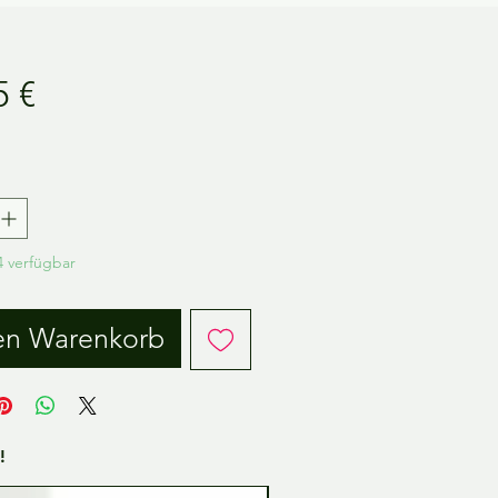
Preis
5 €
.
 verfügbar
en Warenkorb
!