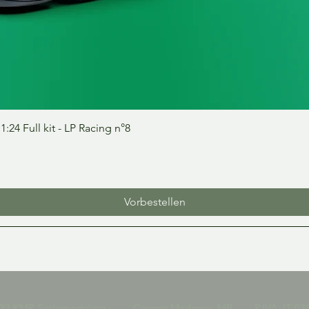
Schnellansicht
24 Full kit - LP Racing n°8
Vorbestellen
023 KMP Scalemodeling Cesano Maderno, MB P.IVA IT 036