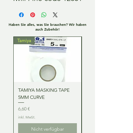
Haben Sie alles, was Sie brauchen? Wir haben
auch Zubehör!
Tamiya
Tamiya
TAMIYA MASKING TAPE
TAMIYA MASKING TA
5MM CURVE
2MM CURVE
Preis
Preis
6,60 €
6,60 €
inkl. MwSt.
inkl. MwSt.
Nicht verfügbar