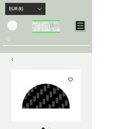
EUR (€)