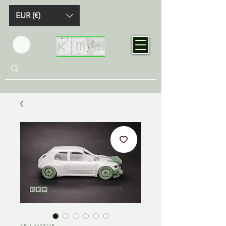
EUR (€)
SKU: tk24118