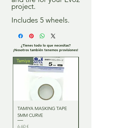
project.
Includes 5 wheels.
¿Tienes todo lo que necesitas?
¡Nosotros también tenemos provisiones!
Tamiya
Tamiya
TAMIYA MASKING TAPE
TAMIYA MASKING TA
5MM CURVE
2MM CURVE
Precio
Precio
6,60 €
6,60 €