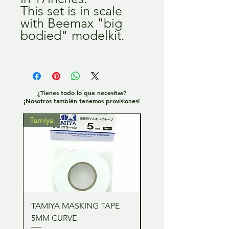
This set is in scale
with Beemax "big
bodied" modelkit.
¿Tienes todo lo que necesitas?
¡Nosotros también tenemos provisiones!
Tamiya
Tamiya
TAMIYA MASKING TAPE
TAMIYA MASKING TA
5MM CURVE
2MM CURVE