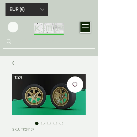
EUR (€)
SKU: TK24137