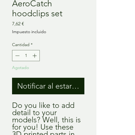
AeroCatch
hoodclips set
Precio
7,62 €
Impuesto incluido
Cantidad
*
Agotado
Notificar al estar disponible
Do you like to add
detail to your
models? Well, this is
for you! Use these
3D printed parts in