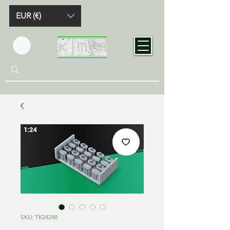
EUR (€)
SKU: TK24248