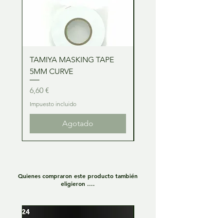
TAMIYA MASKING TAPE
TAMIYA MASKING TA
5MM CURVE
2MM CURVE
Precio
Precio
6,60 €
6,60 €
Impuesto incluido
Impuesto incluido
Agotado
Quienes compraron este producto también
eligieron ....