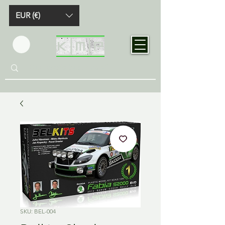
EUR (€)
SKU: BEL-004