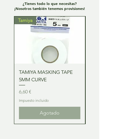
¿Tienes todo lo que necesitas?
¡Nosotros también tenemos provisiones!
Tamiya
Tamiya
TAMIYA MASKING TAPE
TAMIYA MASKING TA
5MM CURVE
2MM CURVE
Precio
Precio
6,60 €
6,60 €
Impuesto incluido
Impuesto incluido
Agotado