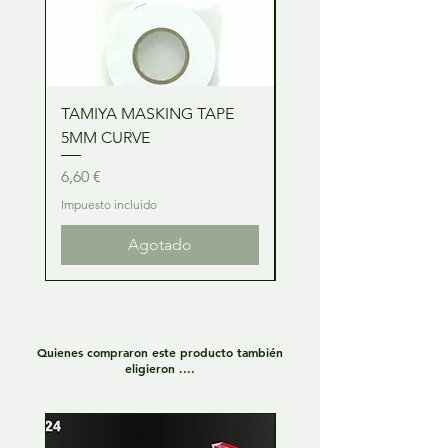
TAMIYA MASKING TAPE
TAMIYA MASKING TA
5MM CURVE
2MM CURVE
Precio
Precio
6,60 €
6,60 €
Impuesto incluido
Impuesto incluido
Agotado
Quienes compraron este producto también
eligieron ....