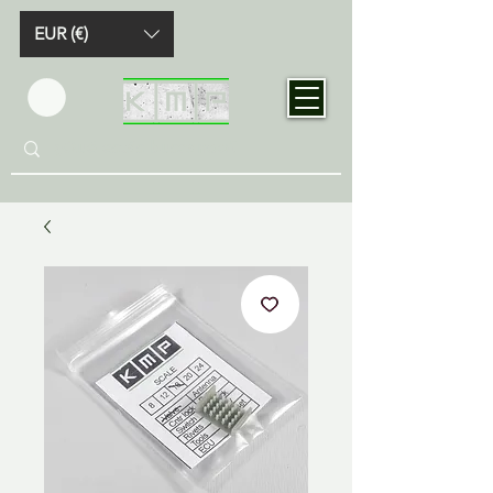
EUR (€)