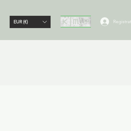
Registrat
EUR (€)