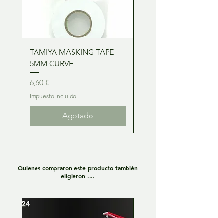
TAMIYA MASKING TAPE
TAMIYA MASKING TA
5MM CURVE
2MM CURVE
Precio
Precio
6,60 €
6,60 €
Impuesto incluido
Impuesto incluido
Agotado
Quienes compraron este producto también
eligieron ....