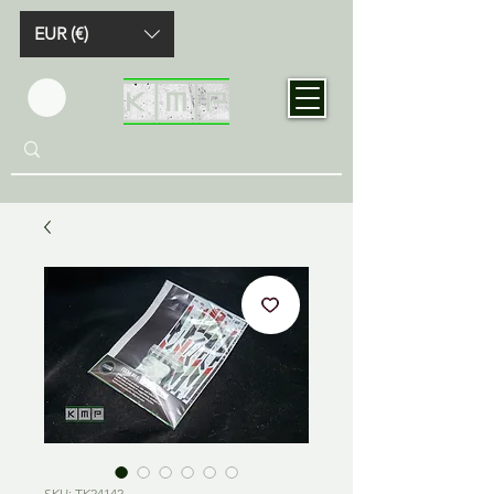
EUR (€)
SKU: TK24142