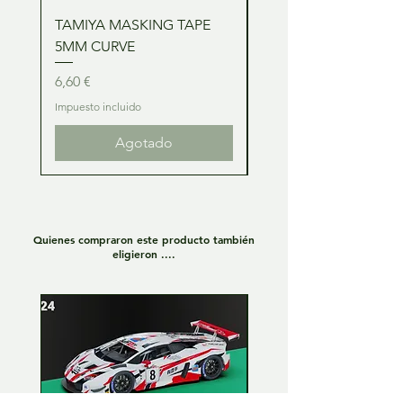
TAMIYA MASKING TAPE
TAMIYA MASKING TA
5MM CURVE
2MM CURVE
Precio
Precio
6,60 €
6,60 €
Impuesto incluido
Impuesto incluido
Agotado
Quienes compraron este producto también
eligieron ....