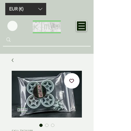
EUR (€)
SKU: TK24188