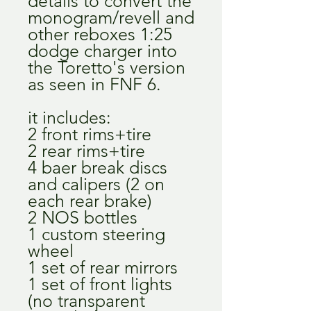
details to convert the
monogram/revell and
other reboxes 1:25
dodge charger into
the Toretto's version
as seen in FNF 6.
it includes:
2 front rims+tire
2 rear rims+tire
4 baer break discs
and calipers (2 on
each rear brake)
2 NOS bottles
1 custom steering
wheel
1 set of rear mirrors
1 set of front lights
(no transparent