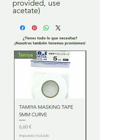
provided, use
acetate)
¿Tienes todo lo que necesitas?
¡Nosotros también tenemos provisiones!
Tamiya
Tamiya
TAMIYA MASKING TAPE
TAMIYA MASKING TA
5MM CURVE
2MM CURVE
Precio
Precio
6,60 €
6,60 €
Impuesto incluido
Impuesto incluido