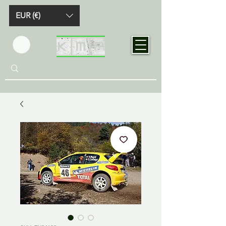
EUR (€)