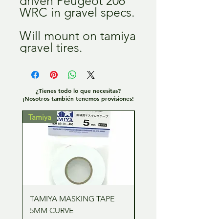
driven Peugeot 206
WRC in gravel specs.
Will mount on tamiya
gravel tires.
¿Tienes todo lo que necesitas?
¡Nosotros también tenemos provisiones!
Tamiya
Tamiya
TAMIYA MASKING TAPE
TAMIYA MASKING TA
5MM CURVE
2MM CURVE