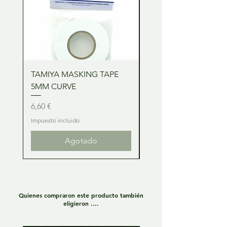
TAMIYA MASKING TAPE
TAMIYA MASKING TA
5MM CURVE
2MM CURVE
Precio
Precio
6,60 €
6,60 €
Impuesto incluido
Impuesto incluido
Agotado
Quienes compraron este producto también
eligieron ....