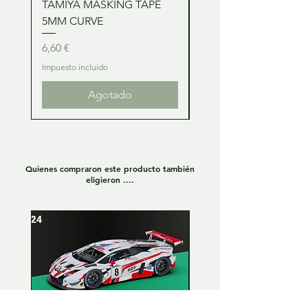
TAMIYA MASKING TAPE
TAMIYA MASKING TA
5MM CURVE
2MM CURVE
Precio
Precio
6,60 €
6,60 €
Impuesto incluido
Impuesto incluido
Agotado
Quienes compraron este producto también
eligieron ....