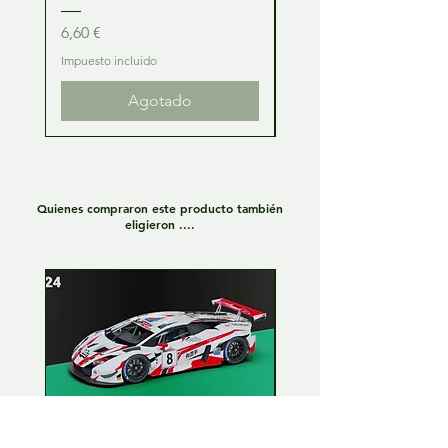
Precio
Precio
6,60 €
6,60 €
Impuesto incluido
Impuesto incluido
Agotado
Quienes compraron este producto también
eligieron ....