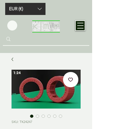
EUR (€)
SKU: TK24247