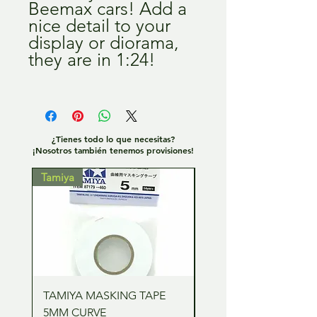
Beemax cars! Add a
nice detail to your
display or diorama,
they are in 1:24!
¿Tienes todo lo que necesitas?
¡Nosotros también tenemos provisiones!
Tamiya
Tamiya
TAMIYA MASKING TAPE
TAMIYA MASKING TA
5MM CURVE
2MM CURVE