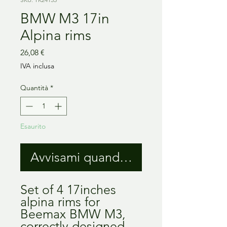
BMW M3 17in
Alpina rims
Prezzo
26,08 €
IVA inclusa
Quantità
*
Esaurito
Avvisami quando è disponibile
Set of 4 17inches
alpina rims for
Beemax BMW M3,
correctly designed