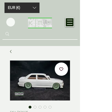
EUR (€)
SKU: TK24135