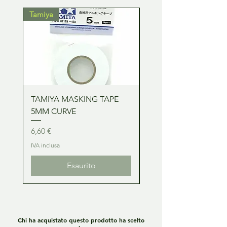
Tamiya
Tamiya
TAMIYA MASKING TAPE
TAMIYA MASKING TA
5MM CURVE
2MM CURVE
Prezzo
Prezzo
6,60 €
6,60 €
IVA inclusa
IVA inclusa
Esaurito
Chi ha acquistato questo prodotto ha scelto