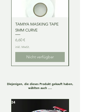
TAMIYA MASKING TAPE
TAMIYA MASKING TA
5MM CURVE
2MM CURVE
Preis
Preis
6,60 €
6,60 €
inkl. MwSt.
inkl. MwSt.
Nicht verfügbar
Diejenigen, die dieses Produkt gekauft haben,
wählten auch ....