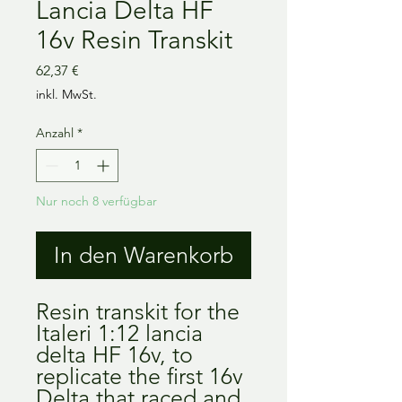
Lancia Delta HF
16v Resin Transkit
Preis
62,37 €
inkl. MwSt.
Anzahl
*
Nur noch 8 verfügbar
In den Warenkorb
Resin transkit for the
Italeri 1:12 lancia
delta HF 16v, to
replicate the first 16v
Delta that raced and