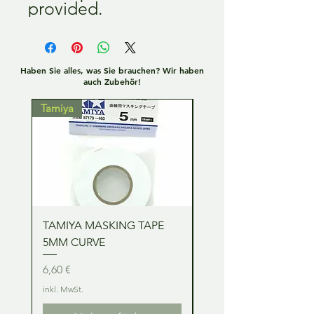
provided.
Haben Sie alles, was Sie brauchen? Wir haben
auch Zubehör!
Tamiya
Tamiya
TAMIYA MASKING TAPE
TAMIYA MASKING TA
5MM CURVE
2MM CURVE
Preis
Preis
6,60 €
6,60 €
inkl. MwSt.
inkl. MwSt.