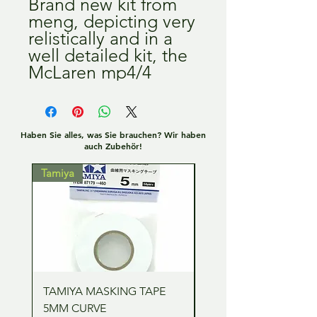
Brand new kit from
meng, depicting very
relistically and in a
well detailed kit, the
McLaren mp4/4
Haben Sie alles, was Sie brauchen? Wir haben
auch Zubehör!
Tamiya
Tamiya
TAMIYA MASKING TAPE
TAMIYA MASKING TA
5MM CURVE
2MM CURVE