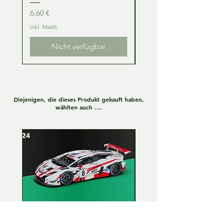
Preis
Preis
6,60 €
6,60 €
inkl. MwSt.
inkl. MwSt.
Nicht verfügbar
Diejenigen, die dieses Produkt gekauft haben,
wählten auch ....
Lamborghini Huracan GT3
Lamborghini Huracan