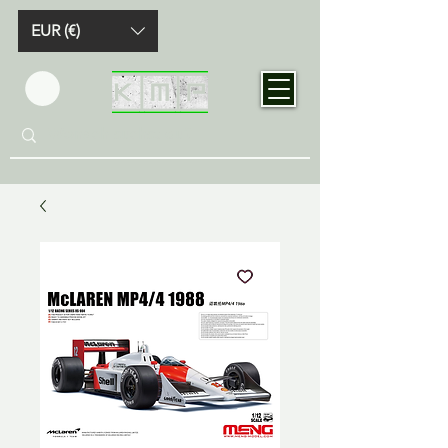
EUR (€)