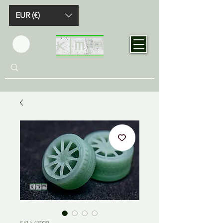
EUR (€)
SKU: 43029