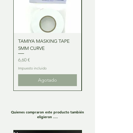
TAMIYA MASKING TAPE
TAMIYA MASKING TA
5MM CURVE
2MM CURVE
Precio
Precio
6,60 €
6,60 €
Impuesto incluido
Impuesto incluido
Agotado
Quienes compraron este producto también
eligieron ....