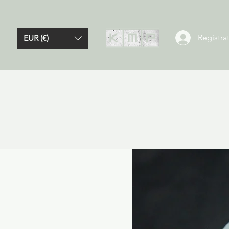
Registrat
EUR (€)