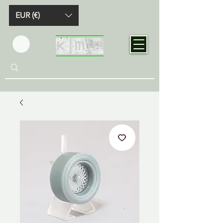
EUR (€)