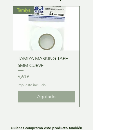
Tamiya
Tamiya
TAMIYA MASKING TAPE
TAMIYA MASKING TA
5MM CURVE
2MM CURVE
Precio
Precio
6,60 €
6,60 €
Impuesto incluido
Impuesto incluido
Agotado
Quienes compraron este producto también