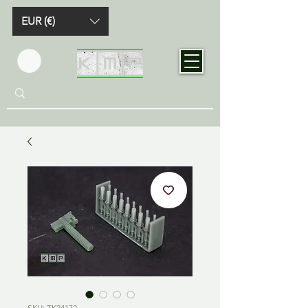
EUR (€)
SKU: TK24172