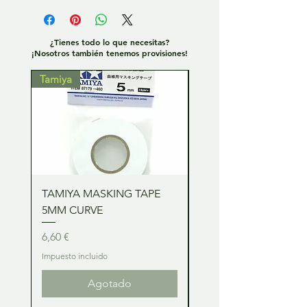
¿Tienes todo lo que necesitas?
¡Nosotros también tenemos provisiones!
Tamiya
Tamiya
TAMIYA MASKING TAPE
TAMIYA MASKING TA
5MM CURVE
2MM CURVE
Precio
Precio
6,60 €
6,60 €
Impuesto incluido
Impuesto incluido
Agotado