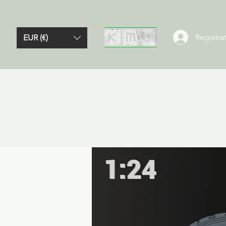
Registrat
EUR (€)