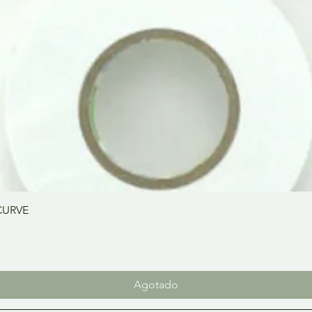
Vista rápida
CURVE
Agotado