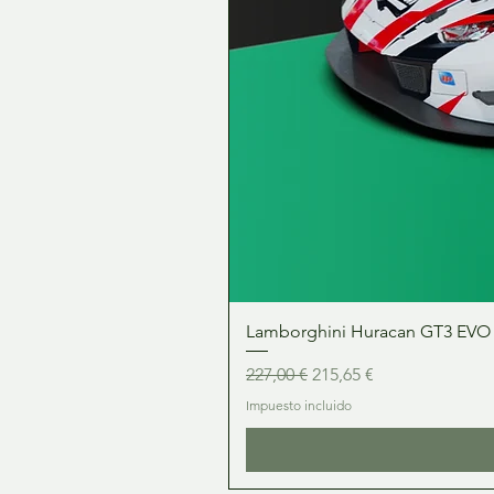
Lamborghini Huracan GT3 EVO 1:
Precio
Precio de oferta
227,00 €
215,65 €
Impuesto incluido