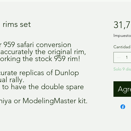
 rims set
31,7
Impuesto 
r 959 safari conversion
Cantidad
 accurately the original rim,
orking the stock 959 rim!
Solo 9 di
curate replicas of Dunlop
al rally.
, to have the double spare
Agre
miya or ModelingMaster kit.