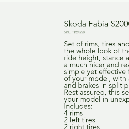
Skoda Fabia S200
SKU: TK24258
Set of rims, tires a
the whole look of th
ride height, stance
a much nicer and rea
simple yet effective 
of your model, with a
and brakes in split p
Rest assured, this s
your model in unex
Includes:
4 rims
2 left tires
2 right tires