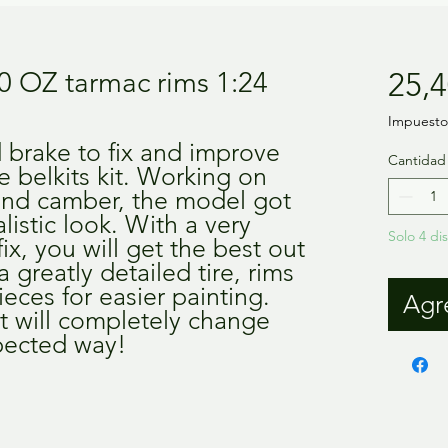
0 OZ tarmac rims 1:24
25,4
Impuesto 
nd brake to fix and improve
Cantidad
e belkits kit. Working on
 and camber, the model got
listic look. With a very
Solo 4 di
fix, you will get the best out
 greatly detailed tire, rims
ieces for easier painting.
Agre
et will completely change
pected way!