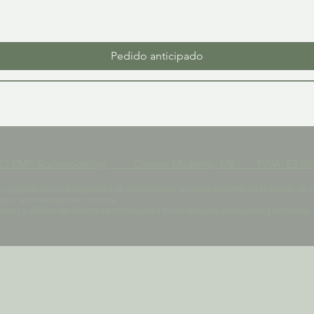
Pedido anticipado
023 KMP Scalemodeling Cesano Maderno, MB P.IVA ES 036
contando con una amplia red de contactos por ejemplo expertos en el mundo de los ra
do y suministrado por nosotros.
pos y diseños de objetos de complejidad media-alta para particulares y empresas