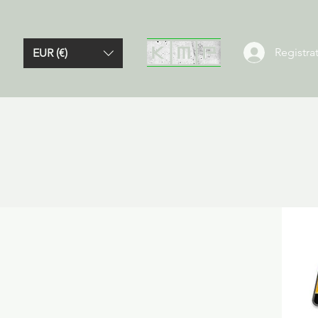
Registrat
EUR (€)