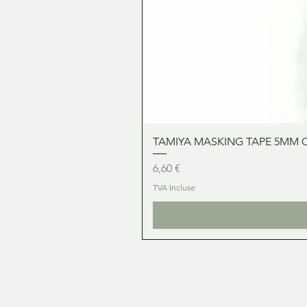
TAMIYA MASKING TAPE 5MM 
Prix
6,60 €
TVA Incluse