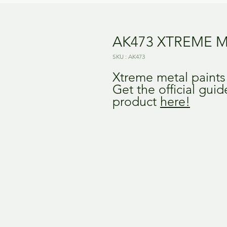
AK473 XTREME M
SKU : AK473
Xtreme metal paint
Get the official gui
product
here!