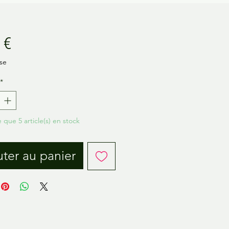
Prix
 €
se
*
e que 5 article(s) en stock
ter au panier