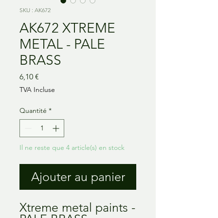
SKU : AK672
AK672 XTREME
METAL - PALE
BRASS
Prix
6,10 €
TVA Incluse
Quantité
*
Il ne reste que 4 article(s) en stock
Ajouter au panier
Xtreme metal paints -