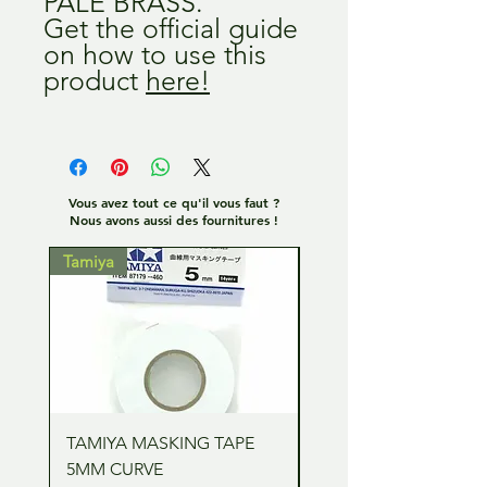
PALE BRASS.
Get the official guide
on how to use this
product
here!
Vous avez tout ce qu'il vous faut ?
Nous avons aussi des fournitures !
Tamiya
Tamiya
TAMIYA MASKING TAPE
TAMIYA MASKING TA
5MM CURVE
2MM CURVE