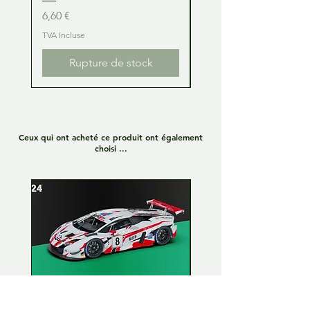
Prix
Prix
6,60 €
6,60 €
TVA Incluse
TVA Incluse
Rupture de stock
Ceux qui ont acheté ce produit ont également
choisi ...
Lamborghini Huracan GT3
Lamborghini Huracan