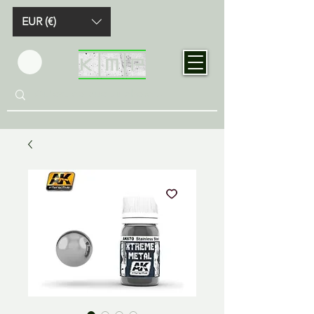
EUR (€)