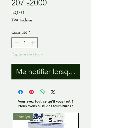
207 s2000
Prix
50,00 €
TVA Incluse
Quantité
*
Rupture de stock
Me notifier lorsque cet article est 
Vous avez tout ce qu'il vous faut ?
Nous avons aussi des fournitures !
Tamiya
Tamiya