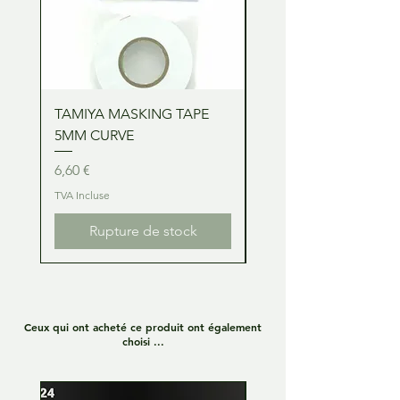
TAMIYA MASKING TAPE
TAMIYA MASKING TA
5MM CURVE
2MM CURVE
Prix
Prix
6,60 €
6,60 €
TVA Incluse
TVA Incluse
Rupture de stock
Ceux qui ont acheté ce produit ont également
choisi ...