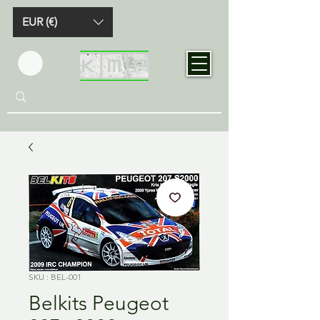
EUR (€)
SKU : BEL-001
Belkits Peugeot