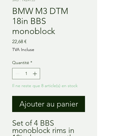
BMW M3 DTM
18in BBS
monoblock
Prix
22,68 €
TVA Incluse
Quantité
*
Il ne reste que 8 article(s) en stock
Ajouter au panier
Set of 4 BBS
monoblock rims in