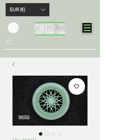
EUR (€)
SKU : TK24133