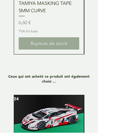
TAMIYA MASKING TAPE
TAMIYA MASKING TA
5MM CURVE
2MM CURVE
Prix
Prix
6,60 €
6,60 €
TVA Incluse
TVA Incluse
Rupture de stock
Ceux qui ont acheté ce produit ont également
choisi ...