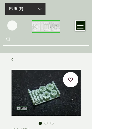
EUR (€)
SKU : 43015