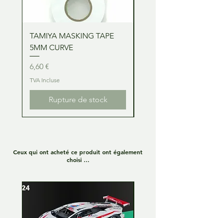
TAMIYA MASKING TAPE
TAMIYA MASKING TA
5MM CURVE
2MM CURVE
Prix
Prix
6,60 €
6,60 €
TVA Incluse
TVA Incluse
Rupture de stock
Ceux qui ont acheté ce produit ont également
choisi ...