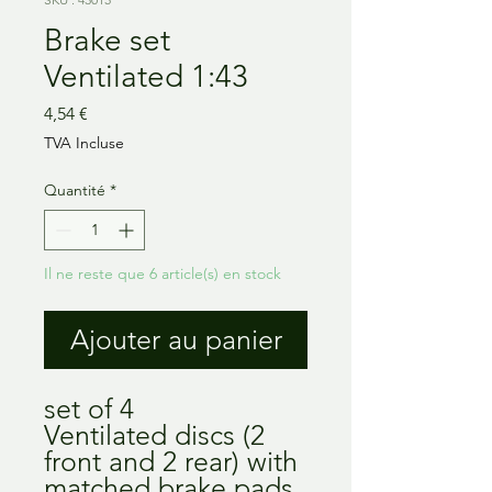
Brake set
Ventilated 1:43
Prix
4,54 €
TVA Incluse
Quantité
*
Il ne reste que 6 article(s) en stock
Ajouter au panier
set of 4
Ventilated discs (2
front and 2 rear) with
matched brake pads.