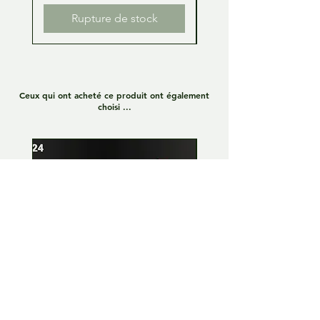
Rupture de stock
Ceux qui ont acheté ce produit ont également
choisi ...
Lamborghini Huracan GT3
Lamborghini Huracan
EVO 1:24 Full kit - LP Racing
EVO 1:24 Full kit - Or
n°8
Team n°19