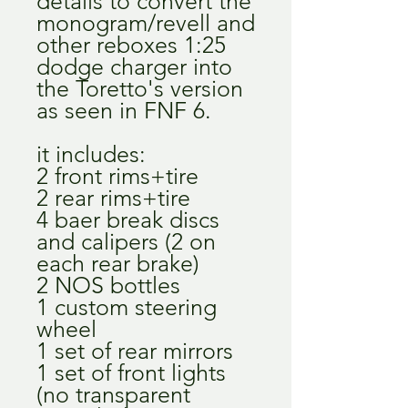
details to convert the
monogram/revell and
other reboxes 1:25
dodge charger into
the Toretto's version
as seen in FNF 6.
it includes:
2 front rims+tire
2 rear rims+tire
4 baer break discs
and calipers (2 on
each rear brake)
2 NOS bottles
1 custom steering
wheel
1 set of rear mirrors
1 set of front lights
(no transparent