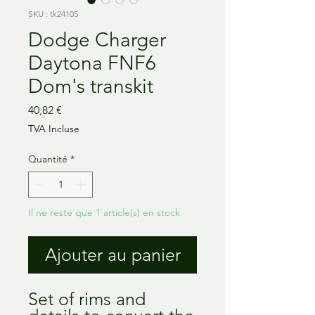
SKU : tk24105
Dodge Charger
Daytona FNF6
Dom's transkit
Prix
40,82 €
TVA Incluse
Quantité
*
Il ne reste que 1 article(s) en stock
Ajouter au panier
Set of rims and