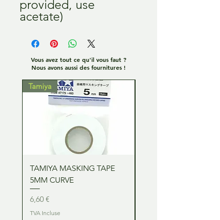
provided, use
acetate)
Vous avez tout ce qu'il vous faut ?
Nous avons aussi des fournitures !
Tamiya
Tamiya
TAMIYA MASKING TAPE
TAMIYA MASKING TA
5MM CURVE
2MM CURVE
Prix
Prix
6,60 €
6,60 €
TVA Incluse
TVA Incluse