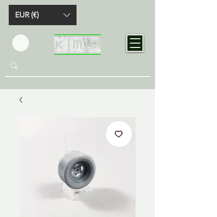
EUR (€)