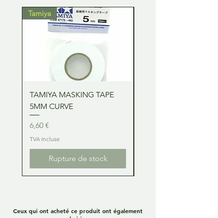
Tamiya
Tamiya
TAMIYA MASKING TAPE
TAMIYA MASKING TA
5MM CURVE
2MM CURVE
Prix
Prix
6,60 €
6,60 €
TVA Incluse
TVA Incluse
Rupture de stock
Ceux qui ont acheté ce produit ont également