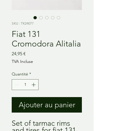
SKU : TK24077
Fiat 131
Cromodora Alitalia
Prix
24,95 €
TVA Incluse
Quantité
*
Ajouter au panier
Set of tarmac rims 
and tires for fiat 131. 