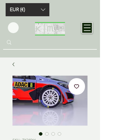
EUR (€)
SKU : TK24066