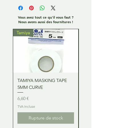
Vous avez tout ce qu'il vous faut ?
Nous avons aussi des fournitures !
Tamiya
Tamiya
TAMIYA MASKING TAPE
TAMIYA MASKING TA
5MM CURVE
2MM CURVE
Prix
Prix
6,60 €
6,60 €
TVA Incluse
TVA Incluse
Rupture de stock