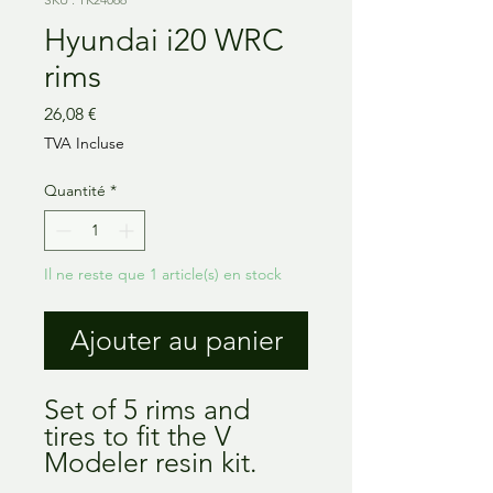
Hyundai i20 WRC
rims
Prix
26,08 €
TVA Incluse
Quantité
*
Il ne reste que 1 article(s) en stock
Ajouter au panier
Set of 5 rims and
tires to fit the V
Modeler resin kit.