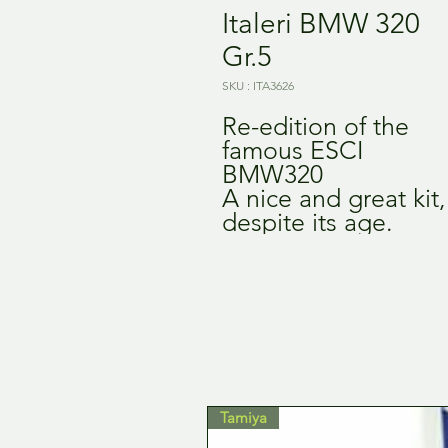
Italeri BMW 320
Gr.5
SKU : ITA3626
Re-edition of the
famous ESCI
BMW320
A nice and great kit,
despite its age.
Tamiya