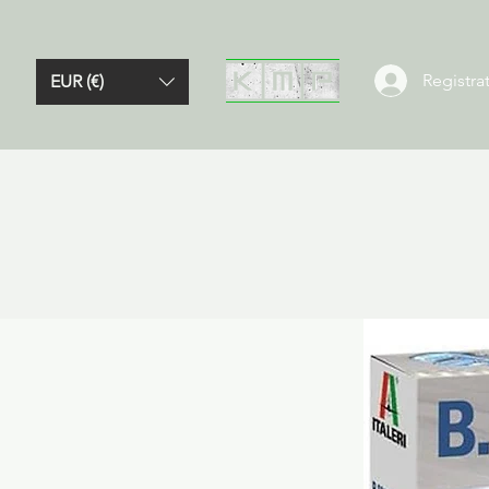
Registrat
EUR (€)