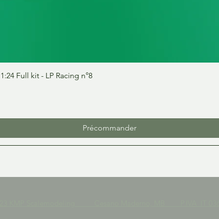
Aperçu rapide
24 Full kit - LP Racing n°8
Précommander
023 KMP Scalemodeling Cesano Maderno, MB P.IVA IT 036