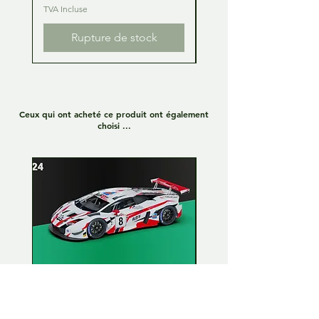
TVA Incluse
TVA Incluse
Rupture de stock
Ceux qui ont acheté ce produit ont également
choisi ...
Lamborghini Huracan GT3
Lamborghini Huracan
EVO 1:24 Full kit - LP Racing
EVO 1:24 Full kit - Or