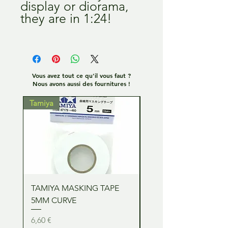
display or diorama,
they are in 1:24!
Vous avez tout ce qu'il vous faut ?
Nous avons aussi des fournitures !
Tamiya
Tamiya
TAMIYA MASKING TAPE
TAMIYA MASKING TA
5MM CURVE
2MM CURVE
Prix
Prix
6,60 €
6,60 €