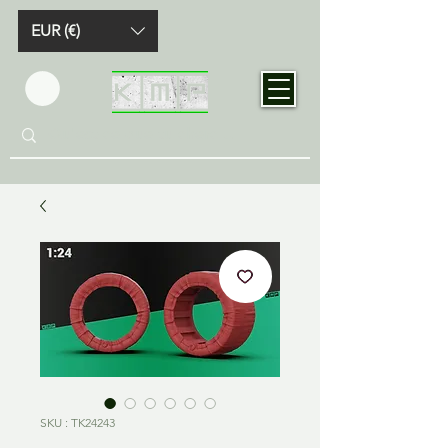
EUR (€)
SKU : TK24243