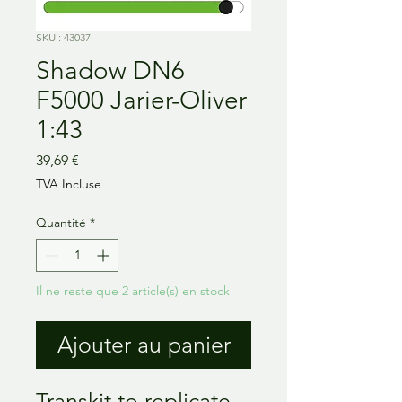
SKU : 43037
Shadow DN6
F5000 Jarier-Oliver
1:43
Prix
39,69 €
TVA Incluse
Quantité
*
Il ne reste que 2 article(s) en stock
Ajouter au panier
Transkit to replicate