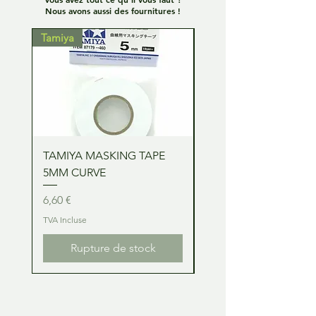
Nous avons aussi des fournitures !
Tamiya
Tamiya
TAMIYA MASKING TAPE
TAMIYA MASKING TA
5MM CURVE
2MM CURVE
Prix
Prix
6,60 €
6,60 €
TVA Incluse
TVA Incluse
Rupture de stock