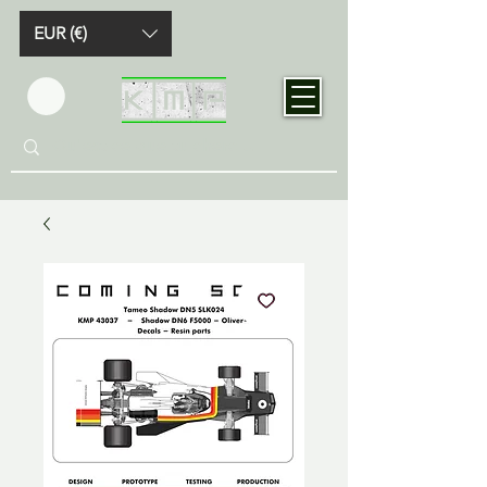
EUR (€)