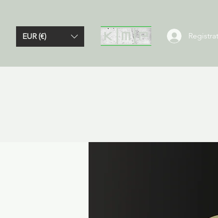
Registrat
EUR (€)