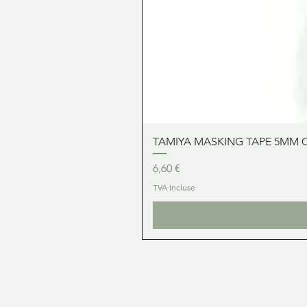
TAMIYA MASKING TAPE 5MM 
Prix
6,60 €
TVA Incluse