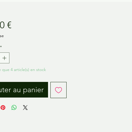
Prix
0 €
se
*
e que 4 article(s) en stock
ter au panier