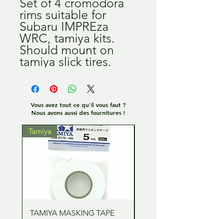
Set of 4 cromodora
rims suitable for
Subaru IMPREza
WRC, tamiya kits.
Should mount on
tamiya slick tires.
Vous avez tout ce qu'il vous faut ?
Nous avons aussi des fournitures !
Tamiya
Tamiya
TAMIYA MASKING TAPE
TAMIYA MASKING TA