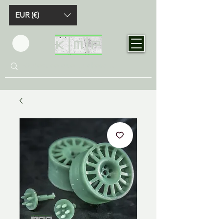
EUR (€)