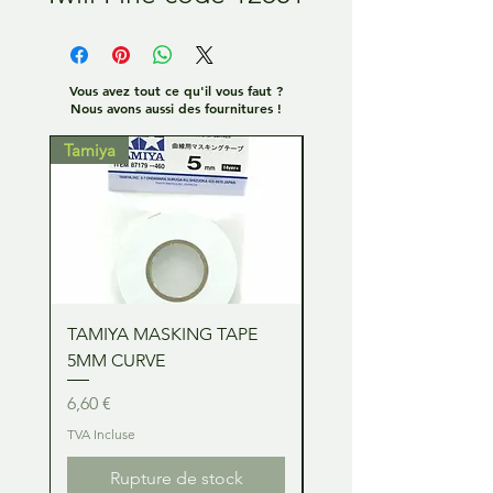
Vous avez tout ce qu'il vous faut ?
Nous avons aussi des fournitures !
Tamiya
Tamiya
TAMIYA MASKING TAPE
TAMIYA MASKING TA
5MM CURVE
2MM CURVE
Prix
Prix
6,60 €
6,60 €
TVA Incluse
TVA Incluse
Rupture de stock