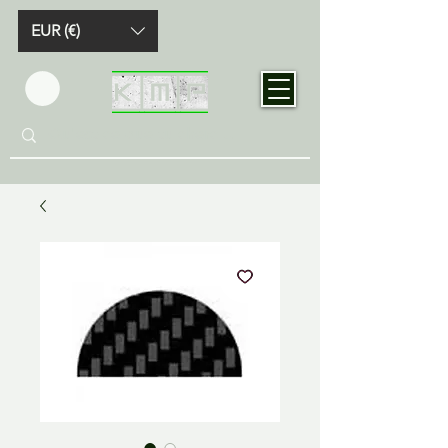
EUR (€)