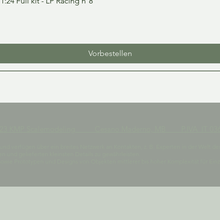
24 Full kit - LP Racing n°8
Vorbestellen
023 KMP Scalemodeling Cesano Maderno, MB P.IVA IT 036
t und verfügen über ein breites Netzwerk an Kontakten, z. B. Experten in der Welt de
 und gelieferten kleinsten Details zu gewährleisten.
owie Prototypen und Designs von Objekten mittlerer bis hoher Komplexität für E