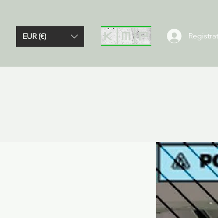
Registrat
EUR (€)