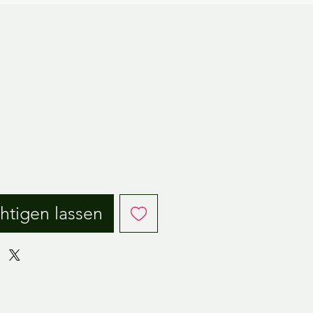
is
htigen lassen