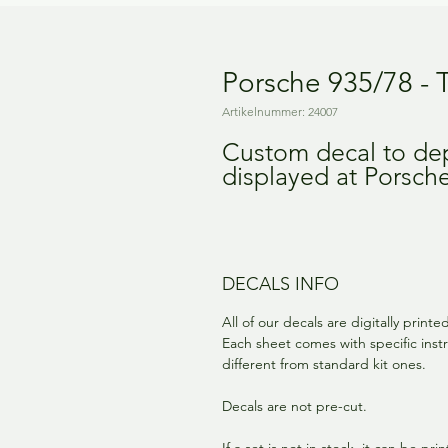
Porsche 935/78 -
Artikelnummer: 24007
Custom decal to dep
displayed at Porsch
DECALS INFO
All of our decals are digitally print
Each sheet comes with specific instr
different from standard kit ones.
Decals are not pre-cut.
If a set is not in stock, it can be pr