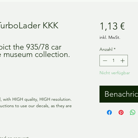
Pre
 TurboLader KKK
1,13 €
inkl. MwSt.
ict the 935/78 car
Anzahl
*
e museum collection.
Nicht verfügbar
Benachric
ed, with HIGH quality, HIGH resolution.
uctions to use our decals, as they are
inted on request.