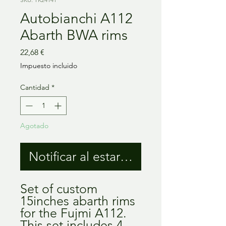
Autobianchi A112
Abarth BWA rims
Precio
22,68 €
Impuesto incluido
Cantidad
*
Agotado
Notificar al estar disponible
Set of custom 
15inches abarth rims 
for the Fujmi A112. 
This set includes 4 