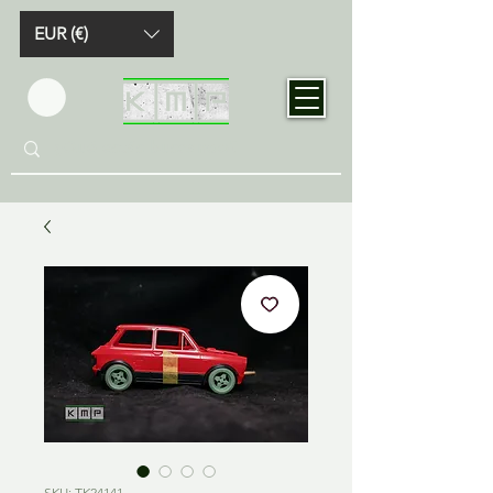
EUR (€)
SKU: TK24141