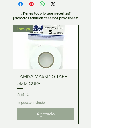
¿Tienes todo lo que necesitas?
¡Nosotros también tenemos provisiones!
Tamiya
Tamiya
TAMIYA MASKING TAPE
TAMIYA MASKING TA
5MM CURVE
2MM CURVE
Precio
Precio
6,60 €
6,60 €
Impuesto incluido
Impuesto incluido
Agotado