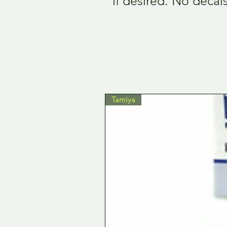
if desired. No decal
Tamiya