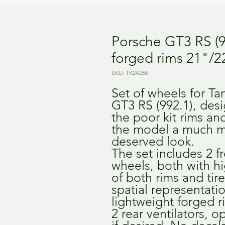
Porsche GT3 RS (
forged rims 21"/2
SKU: TK24268
Set of wheels for T
GT3 RS (992.1), des
the poor kit rims and
the model a much mo
deserved look.
The set includes 2 f
wheels, both with hi
of both rims and tire
spatial representati
lightweight forged r
2 rear ventilators, 