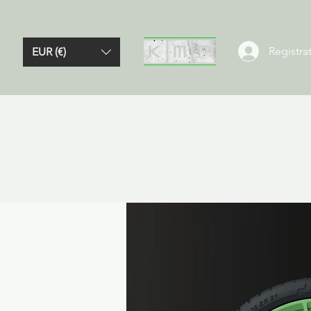
Registrat
EUR (€)