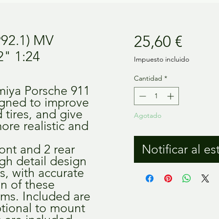
Preci
992.1) MV
25,60 €
2" 1:24
Impuesto incluido
Cantidad
*
amiya Porsche 911
igned to improve
 tires, and give
Agotado
re realistic and
ront and 2 rear
Notificar al es
gh detail design
s, with accurate
on of these
ims. Included are
optional to mount