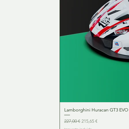
Lamborghini Huracan GT3 EVO 1:
Precio
Precio de oferta
227,00 €
215,65 €