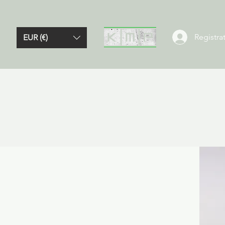
Registrat
EUR (€)