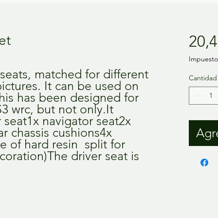
et
20,4
Impuesto 
seats, matched for different 
Cantidad
pictures. It can be used on 
this has been designed for 
 wrc, but not only.It 
 seat1x navigator seat2x 
r chassis cushions4x 
Agre
of hard resin  split for 
oration)The driver seat is 