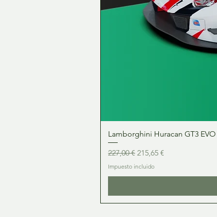
Lamborghini Huracan GT3 EVO 1:
Precio
Precio de oferta
227,00 €
215,65 €
Impuesto incluido