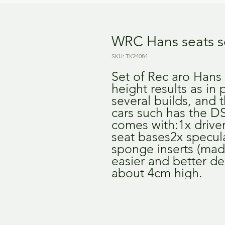
WRC Hans seats s
SKU: TK24084
Set of Rec aro Hans 
height results as in 
several builds, and 
cars such has the DS3
comes with:1x driver
seat bases2x specula
sponge inserts (made 
easier and better dec
about 4cm high.