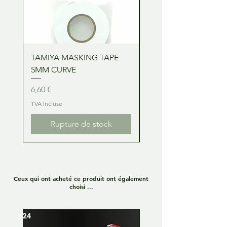
TAMIYA MASKING TAPE
TAMIYA MASKING TA
5MM CURVE
2MM CURVE
Prix
Prix
6,60 €
6,60 €
TVA Incluse
TVA Incluse
Rupture de stock
Ceux qui ont acheté ce produit ont également
choisi ...