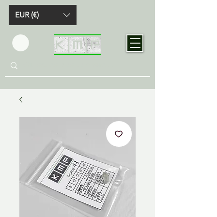
EUR (€)