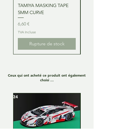
TAMIYA MASKING TAPE
TAMIYA MASKING TA
5MM CURVE
2MM CURVE
Prix
Prix
6,60 €
6,60 €
TVA Incluse
TVA Incluse
Rupture de stock
Ceux qui ont acheté ce produit ont également
choisi ...