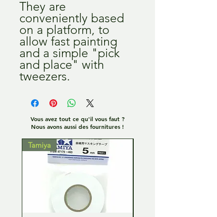
They are
conveniently based
on a platform, to
allow fast painting
and a simple "pick
and place" with
tweezers.
Vous avez tout ce qu'il vous faut ?
Nous avons aussi des fournitures !
Tamiya
Tamiya