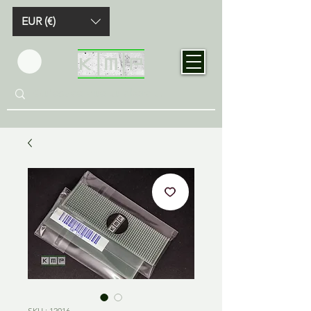
EUR (€)
SKU : 12016