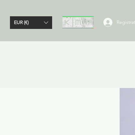
Registrat
EUR (€)