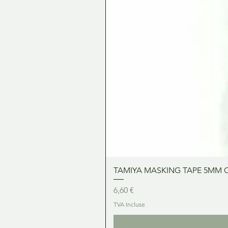
TAMIYA MASKING TAPE 5MM 
Prix
6,60 €
TVA Incluse