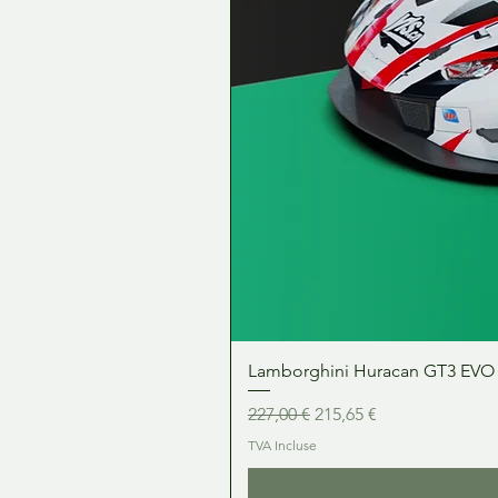
Lamborghini Huracan GT3 EVO 1:
Prix original
Prix promotionnel
227,00 €
215,65 €
TVA Incluse