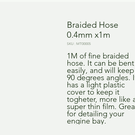
Braided Hose
0.4mm x1m
SKU : MT00005
1M of fine braided 
hose. It can be bent 
easily, and will keep 
90 degrees angles. It
has a light plastic 
cover to keep it 
togheter, more like a
super thin film. Great
for detailing your 
engine bay.