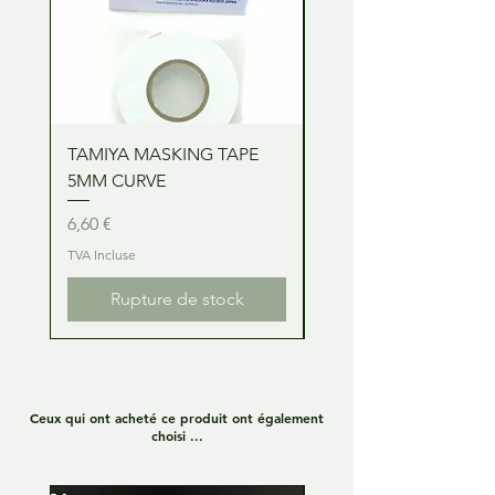
TAMIYA MASKING TAPE
TAMIYA MASKING TA
5MM CURVE
2MM CURVE
Prix
Prix
6,60 €
6,60 €
TVA Incluse
TVA Incluse
Rupture de stock
Ceux qui ont acheté ce produit ont également
choisi ...