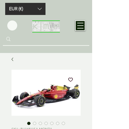
EUR (€)
SKU : BU16811SA-MONZA