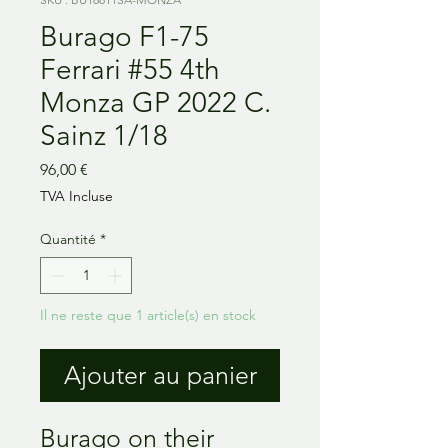
Burago F1-75
Ferrari #55 4th
Monza GP 2022 C.
Sainz 1/18
Prix
96,00 €
TVA Incluse
Quantité
*
Il ne reste que 1 article(s) en stock
Ajouter au panier
Burago on their