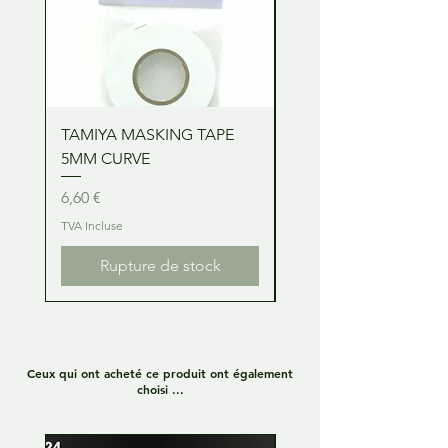
TAMIYA MASKING TAPE
TAMIYA MASKING TA
5MM CURVE
2MM CURVE
Prix
Prix
6,60 €
6,60 €
TVA Incluse
TVA Incluse
Rupture de stock
Ceux qui ont acheté ce produit ont également
choisi ...