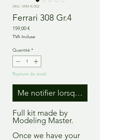
SKU : MM-K-002
Ferrari 308 Gr.4
Prix
159,00 €
TVA Incluse
Quantité
*
Rupture de stock
Me notifier lorsque cet article est 
Full kit made by
Modeling Master.
Once we have your