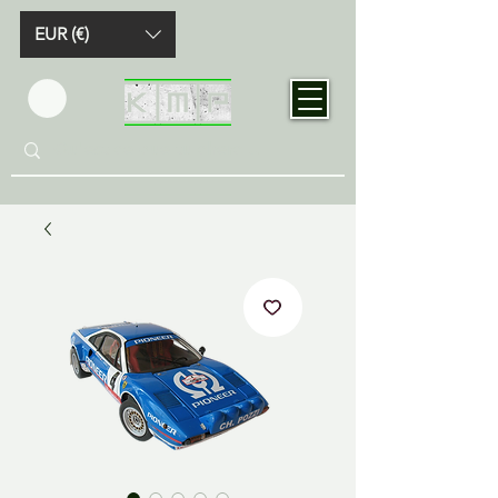
EUR (€)