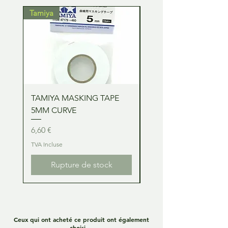
Tamiya
Tamiya
TAMIYA MASKING TAPE
TAMIYA MASKING TA
5MM CURVE
2MM CURVE
Prix
Prix
6,60 €
6,60 €
TVA Incluse
TVA Incluse
Rupture de stock
Ceux qui ont acheté ce produit ont également
choisi ...