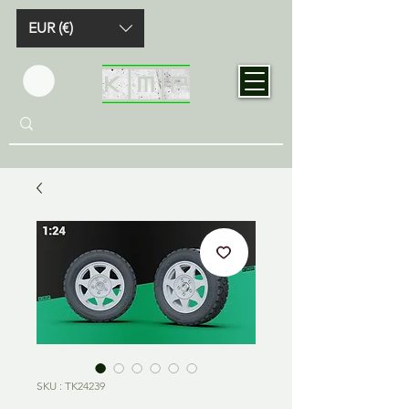
EUR (€)
SKU : TK24239