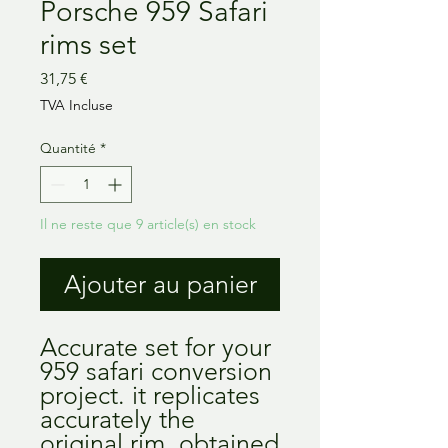
Porsche 959 Safari
rims set
Prix
31,75 €
TVA Incluse
Quantité
*
Il ne reste que 9 article(s) en stock
Ajouter au panier
Accurate set for your
959 safari conversion
project. it replicates
accurately the
original rim, obtained